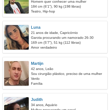
Homem quer conhecer uma mulher
184 cm (6'1"), 90 kg (198 libras)
Teatro, Hip-hop
Luna
21 anos de idade, Capricórnio
Garota procurando um namorado 26-30
169 cm (5'7"), 51 kg (112 libras)
Amor verdadeiro
Martijn
42 anos, Leão
Sou cirurgião plástico, preciso de uma mulher
atraente
Venlo
Família
Judith
34 anos, Aquário
Mulher procurando um casal